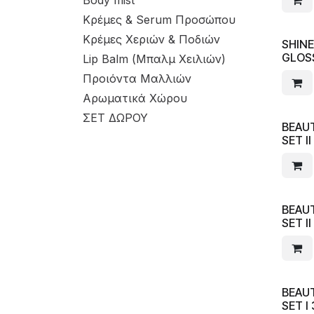
Body mist
Κρέμες & Serum Προσώπου
Κρέμες Χεριών & Ποδιών
SHINE
GLOSS
Lip Balm (Μπαλμ Χειλιών)
Προιόντα Μαλλιών
Αρωματικά Χώρου
ΣΕΤ ΔΩΡΟΥ
BEAUT
SET II
BEAUT
SET II
BEAUT
SET I