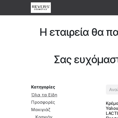
Skip to Content
Αρχική
Κατάστημα
Abou
Η εταιρεία θα πα
Σας ευχόμαστ
Κατηγορίες
Όλα τα Είδη
Προσφορές
Κρέμ
Υαλου
Μακιγιάζ
LACTI
Κραγιόν