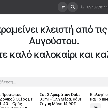
t Us
Επικοινωνήστε μαζί μας
Χονδρική
6940778144
ραμείνει κλειστή από τις 
Αυγούστου.
ε καλό καλοκαίρι και κα
α Προσώπου
Σετ 3 Αρωμάτων Dubai
Επιλογή σ
ρονικού Οξέος με
33ml – Όλη Μέρα, Κάθε
και lip lin
L 40 + Ορός
Στιγμή Μόνο 14,90€