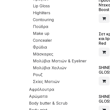
Προσώ
Ντεκο
Lip Gloss
Boost
Highliters
Contouring
Πούδρα
Make up
Σετ κ
και li
Concealer
Red
Φρύδια
Μάσκαρες
Μολύβια Ματιών & Eyeliner
SHINE
Μολύβια Χειλιών
GLOSS
Ρουζ
Σκίες Ματιών
Αφρόλουτρα
Αρώματα
SHINE
GLOSS
Body butter & Scrub