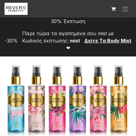
Skip to Content
30% Έκπτωση
Πάρε τώρα τα αγαπημένα σου mist με
-30% Κωδικός έκπτωσης:
mist
Δείτε Τα Bod​y Mist
❤