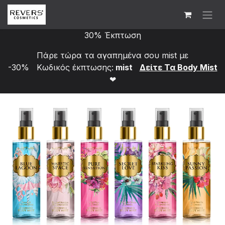
Skip to Content
30% Έκπτωση
Πάρε τώρα τα αγαπημένα σου mist με
-30% Κωδικός έκπτωσης:
mist
Δείτε Τα Bod​y Mist
❤