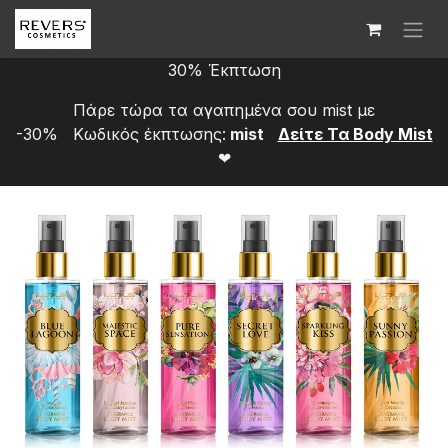
Skip to Content
30% Έκπτωση
Πάρε τώρα τα αγαπημένα σου mist με
-30% Κωδικός έκπτωσης:
mist
Δείτε Τα Bod​y Mist
❤