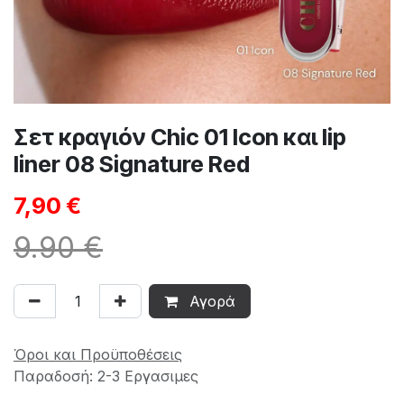
Σετ κραγιόν Chic 01 Icon και lip
liner 08 Signature Red
7,90
€
9.90 €
Αγορά
Όροι και Προϋποθέσεις
Παραδοσή: 2-3 Εργασιμες