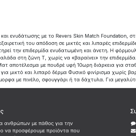
ι ενυδάτωσης με το Revers Skin Match Foundation, στην
εξαιρετική του απόδοση σε μικτές και λιπαρές επιδερμί
ηρεί την επιδερμίδα ενυδατωμένη και άνετη. Η φόρμου
αλάδα στη ζώνη Τ, χωρίς να «βαραίνει» την επιδερμίδα
 Ματ αποτέλεσμα με πουδρέ υφή 10ωρη διάρκεια για στ
ια μικτό και λιπαρό δέρμα Φυσικό φινίρισμα χωρίς β
μορφα με πινέλο, σφουγγάρι ή τα δάχτυλα. Για μεγαλύ
άς
Σ
δα ανθρώπων με πάθος για την
χο να προσφέρουμε προϊόντα που