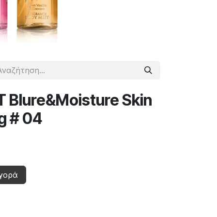
T Blure&Moisture Skin
g # 04
γορά