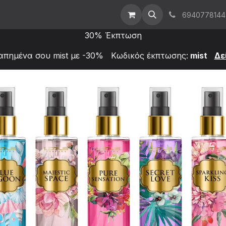
t Us
Επικοινωνήστε μαζί μας
Χονδρική
6940778144
30% Έκπτωση
απημένα σου mist με -30% Κωδικός έκπτωσης:
mist
Δε