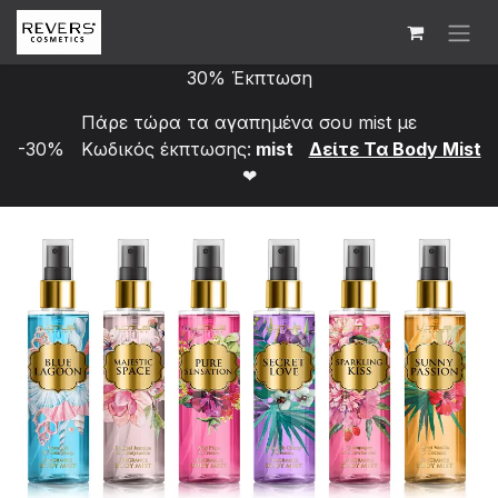
Skip to Content
30% Έκπτωση
Πάρε τώρα τα αγαπημένα σου mist με
-30% Κωδικός έκπτωσης:
mist
Δείτε Τα Bod​y Mist
❤