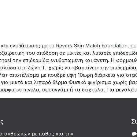
ι ενυδάτωσης με το Revers Skin Match Foundation, στην
εξαιρετική του απόδοση σε μικτές και λιπαρές επιδερμί
ηρεί την επιδερμίδα ενυδατωμένη και άνετη. Η φόρμου
αλάδα στη ζώνη Τ, χωρίς να «βαραίνει» την επιδερμίδα
 Ματ αποτέλεσμα με πουδρέ υφή 10ωρη διάρκεια για στ
ια μικτό και λιπαρό δέρμα Φυσικό φινίρισμα χωρίς β
μορφα με πινέλο, σφουγγάρι ή τα δάχτυλα. Για μεγαλύ
άς
Σ
δα ανθρώπων με πάθος για την