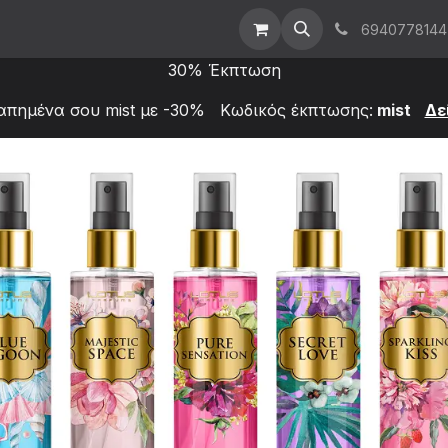
t Us
Επικοινωνήστε μαζί μας
Χονδρική
6940778144
30% Έκπτωση
απημένα σου mist με -30% Κωδικός έκπτωσης:
mist
Δε