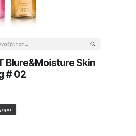
T Blure&Moisture Skin
g # 02
γορά