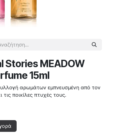
al Stories MEADOW
perfume 15ml
ια συλλογή αρωμάτων εμπνευσμένη από τον
 τις ποικίλες πτυχές τους.
γορά