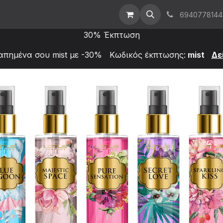
t Us
Επικοινωνήστε μαζί μας
Χονδρική
6940778144
30% Έκπτωση
απημένα σου mist με -30% Κωδικός έκπτωσης:
mist
Δε