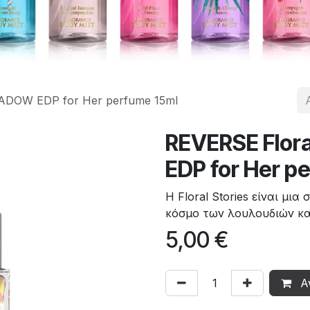
ADOW EDP ​​for Her perfume 15ml
REVERSE Flor
EDP ​​for Her 
Η Floral Stories είναι μ
κόσμο των λουλουδιών και
5,00
€
Α