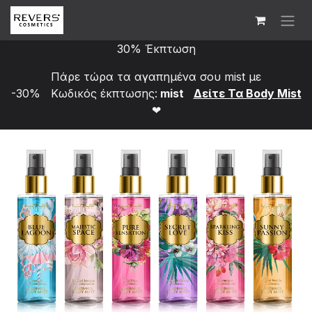
Skip to Content
30% Έκπτωση
Πάρε τώρα τα αγαπημένα σου mist με
-30% Κωδικός έκπτωσης:
mist
Δείτε Τα Bod​y Mist
❤