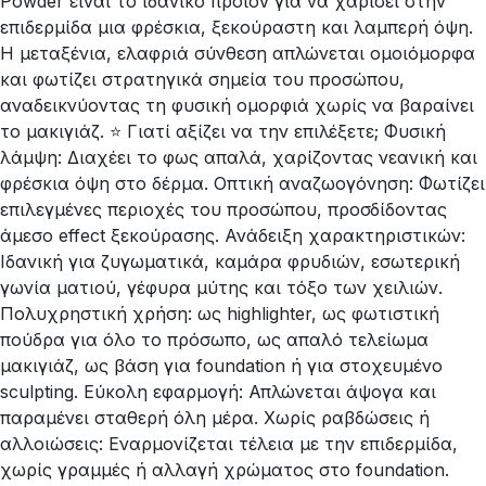
Powder είναι το ιδανικό προϊόν για να χαρίσει στην
επιδερμίδα μια φρέσκια, ξεκούραστη και λαμπερή όψη.
Η μεταξένια, ελαφριά σύνθεση απλώνεται ομοιόμορφα
και φωτίζει στρατηγικά σημεία του προσώπου,
αναδεικνύοντας τη φυσική ομορφιά χωρίς να βαραίνει
το μακιγιάζ. ⭐ Γιατί αξίζει να την επιλέξετε; Φυσική
λάμψη: Διαχέει το φως απαλά, χαρίζοντας νεανική και
φρέσκια όψη στο δέρμα. Οπτική αναζωογόνηση: Φωτίζει
επιλεγμένες περιοχές του προσώπου, προσδίδοντας
άμεσο effect ξεκούρασης. Ανάδειξη χαρακτηριστικών:
Ιδανική για ζυγωματικά, καμάρα φρυδιών, εσωτερική
γωνία ματιού, γέφυρα μύτης και τόξο των χειλιών.
Πολυχρηστική χρήση: ως highlighter, ως φωτιστική
πούδρα για όλο το πρόσωπο, ως απαλό τελείωμα
μακιγιάζ, ως βάση για foundation ή για στοχευμένο
sculpting. Εύκολη εφαρμογή: Απλώνεται άψογα και
παραμένει σταθερή όλη μέρα. Χωρίς ραβδώσεις ή
αλλοιώσεις: Εναρμονίζεται τέλεια με την επιδερμίδα,
χωρίς γραμμές ή αλλαγή χρώματος στο foundation.