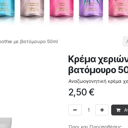
othie με βατόμουρο 50ml
Κρέμα χεριών
βατόμουρο 5
Αναζωογονητική κρέμα χε
2,50
€
Α
Όροι και Προϋποθέσεις