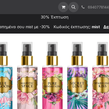
t Us
Επικοινωνήστε μαζί μας
Χονδρική
6940778144
30% Έκπτωση
απημένα σου mist με -30% Κωδικός έκπτωσης:
mist
Δε