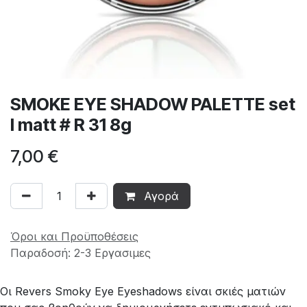
SMOKE EYE SHADOW PALETTE set
I matt # R 31 8g
7,00
€
Αγορά
Όροι και Προϋποθέσεις
Παραδοσή: 2-3 Εργασιμες
Οι Revers Smoky Eye Eyeshadows είναι σκιές ματιών