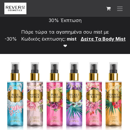
Skip to Content
30% Έκπτωση
Πάρε τώρα τα αγαπημένα σου mist με
-30% Κωδικός έκπτωσης:
mist
Δείτε Τα Bod​y Mist
❤