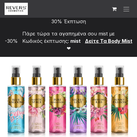
Skip to Content
30% Έκπτωση
Πάρε τώρα τα αγαπημένα σου mist με
-30% Κωδικός έκπτωσης:
mist
Δείτε Τα Bod​y Mist
❤