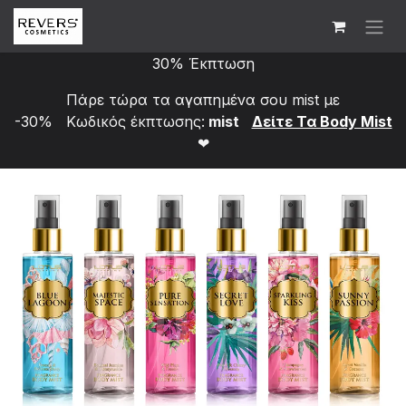
Skip to Content
30% Έκπτωση
Πάρε τώρα τα αγαπημένα σου mist με
-30% Κωδικός έκπτωσης:
mist
Δείτε Τα Bod​y Mist
❤