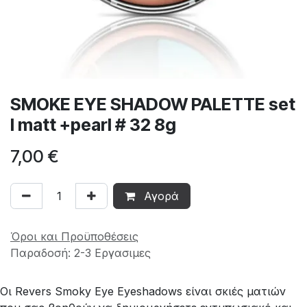
SMOKE EYE SHADOW PALETTE set
I matt +pearl # 32 8g
7,00
€
Αγορά
Όροι και Προϋποθέσεις
Παραδοσή: 2-3 Εργασιμες
Οι Revers Smoky Eye Eyeshadows είναι σκιές ματιών