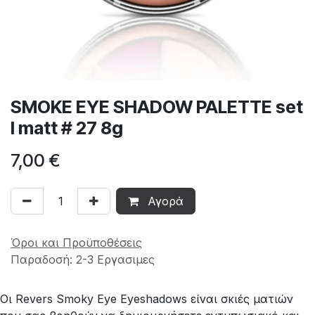
SMOKE EYE SHADOW PALETTE set
I matt # 27 8g
7,00
€
Αγορά
Όροι και Προϋποθέσεις
Παραδοσή: 2-3 Εργασιμες
Οι Revers Smoky Eye Eyeshadows είναι σκιές ματιών