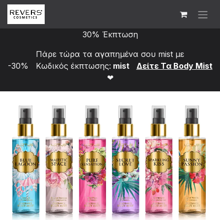
Skip to Content
30% Έκπτωση
Πάρε τώρα τα αγαπημένα σου mist με
-30% Κωδικός έκπτωσης:
mist
Δείτε Τα Bod​y Mist
❤