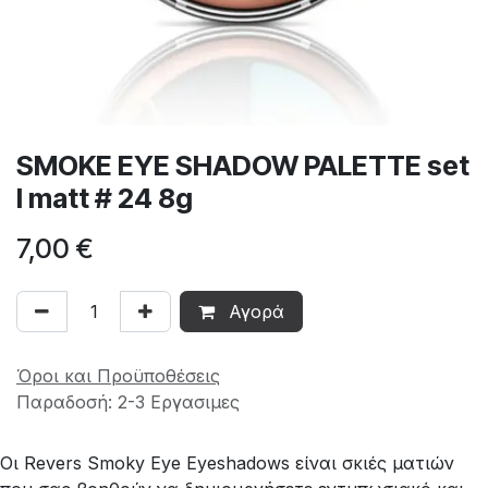
SMOKE EYE SHADOW PALETTE set
I matt # 24 8g
7,00
€
Αγορά
Όροι και Προϋποθέσεις
Παραδοσή: 2-3 Εργασιμες
Οι Revers Smoky Eye Eyeshadows είναι σκιές ματιών