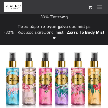
Skip to Content
30% Έκπτωση
Πάρε τώρα τα αγαπημένα σου mist με
-30% Κωδικός έκπτωσης:
mist
Δείτε Τα Bod​y Mist
❤