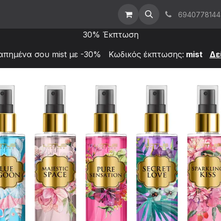
t Us
Επικοινωνήστε μαζί μας
Χονδρική
6940778144
30% Έκπτωση
απημένα σου mist με -30% Κωδικός έκπτωσης:
mist
Δε