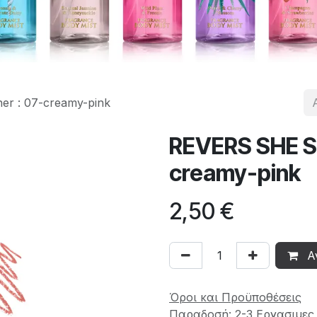
er : 07-creamy-pink
REVERS SHE SH
creamy-pink
2,50
€
Α
Όροι και Προϋποθέσεις
Παραδοσή: 2-3 Εργασιμες