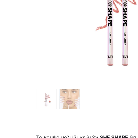
Το κομψό μολύβι χειλιών
SHE SHAPE
θα 