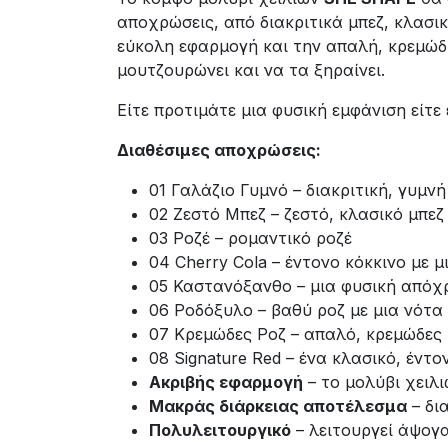
αποχρώσεις, από διακριτικά μπεζ, κλασι
εύκολη εφαρμογή και την απαλή, κρεμώδ
μουτζουρώνει και να τα ξηραίνει.
Είτε προτιμάτε μια φυσική εμφάνιση είτε
Διαθέσιμες αποχρώσεις:
01 Γαλάζιο Γυμνό – διακριτική, γυμν
02 Ζεστό Μπεζ – ζεστό, κλασικό μπεζ
03 Ροζέ – ρομαντικό ροζέ
04 Cherry Cola – έντονο κόκκινο με μ
05 Καστανόξανθο – μια φυσική απόχ
06 Ροδόξυλο – βαθύ ροζ με μια νότα
07 Κρεμώδες Ροζ – απαλό, κρεμώδες
08 Signature Red – ένα κλασικό, έντο
Ακριβής εφαρμογή
– το μολύβι χειλι
Μακράς διάρκειας αποτέλεσμα
– δι
Πολυλειτουργικό
– λειτουργεί άψογα