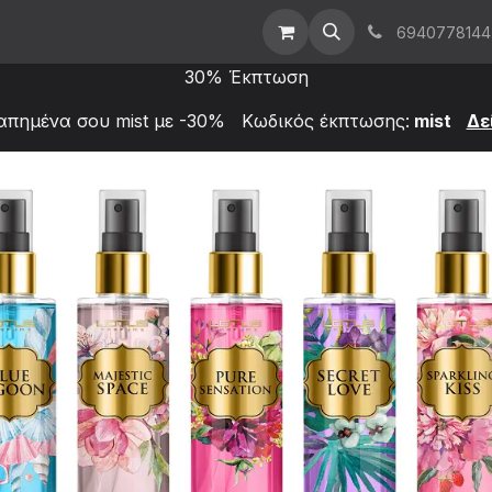
t Us
Επικοινωνήστε μαζί μας
Χονδρική
6940778144
30% Έκπτωση
απημένα σου mist με -30% Κωδικός έκπτωσης:
mist
Δε