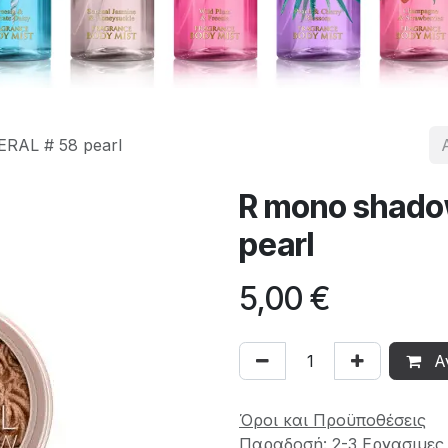
RAL # 58 pearl
R mono shado
pearl
5,00
€
Α
Όροι και Προϋποθέσεις
Παραδοσή: 2-3 Εργασιμες