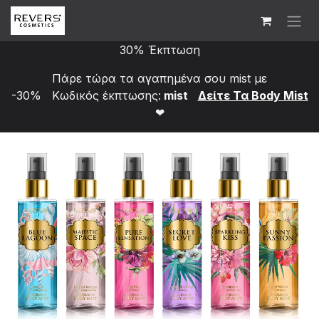
Skip to Content
30% Έκπτωση
Πάρε τώρα τα αγαπημένα σου mist με
-30% Κωδικός έκπτωσης:
mist
Δείτε Τα Bod​y Mist
❤