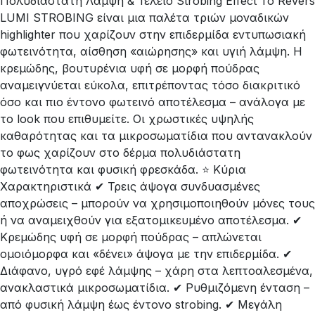
Πολυδιάστατη Λάμψη & Τέλειο Strobing Effect Το Revers
LUMI STROBING είναι μια παλέτα τριών μοναδικών
highlighter που χαρίζουν στην επιδερμίδα εντυπωσιακή
φωτεινότητα, αίσθηση «αιώρησης» και υγιή λάμψη. Η
κρεμώδης, βουτυρένια υφή σε μορφή πούδρας
αναμειγνύεται εύκολα, επιτρέποντας τόσο διακριτικό
όσο και πιο έντονο φωτεινό αποτέλεσμα – ανάλογα με
το look που επιθυμείτε. Οι χρωστικές υψηλής
καθαρότητας και τα μικροσωματίδια που αντανακλούν
το φως χαρίζουν στο δέρμα πολυδιάστατη
φωτεινότητα και φυσική φρεσκάδα. ⭐ Κύρια
Χαρακτηριστικά ✔ Τρεις άψογα συνδυασμένες
αποχρώσεις – μπορούν να χρησιμοποιηθούν μόνες τους
ή να αναμειχθούν για εξατομικευμένο αποτέλεσμα. ✔
Κρεμώδης υφή σε μορφή πούδρας – απλώνεται
ομοιόμορφα και «δένει» άψογα με την επιδερμίδα. ✔
Διάφανο, υγρό εφέ λάμψης – χάρη στα λεπτοαλεσμένα,
ανακλαστικά μικροσωματίδια. ✔ Ρυθμιζόμενη ένταση –
από φυσική λάμψη έως έντονο strobing. ✔ Μεγάλη