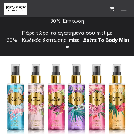
Skip to Content
30% Έκπτωση
Πάρε τώρα τα αγαπημένα σου mist με
-30% Κωδικός έκπτωσης:
mist
Δείτε Τα Bod​y Mist
❤