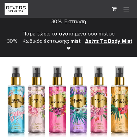
Skip to Content
30% Έκπτωση
Πάρε τώρα τα αγαπημένα σου mist με
-30% Κωδικός έκπτωσης:
mist
Δείτε Τα Bod​y Mist
❤