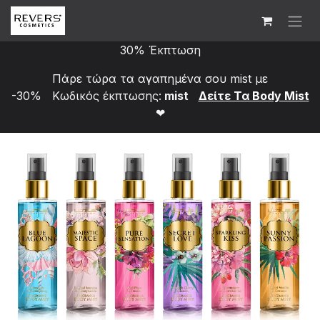
Skip to Content
30% Έκπτωση
Πάρε τώρα τα αγαπημένα σου mist με
-30% Κωδικός έκπτωσης:
mist
Δείτε Τα Bod​y Mist
❤