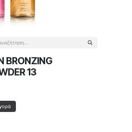
N BRONZING
WDER 13
γορά