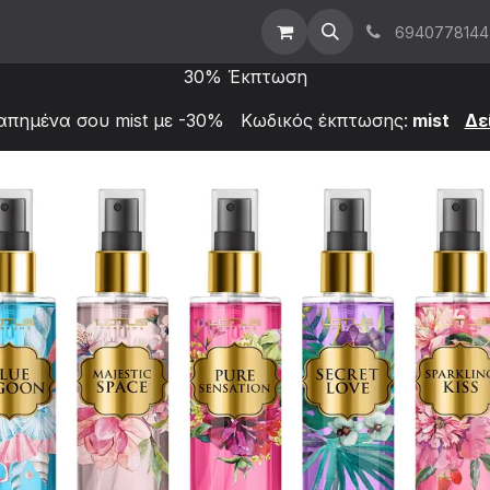
t Us
Επικοινωνήστε μαζί μας
Χονδρική
6940778144
30% Έκπτωση
απημένα σου mist με -30% Κωδικός έκπτωσης:
mist
Δε