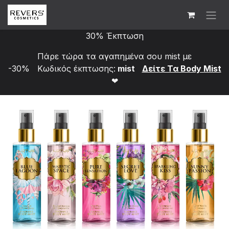
Skip to Content
30% Έκπτωση
Πάρε τώρα τα αγαπημένα σου mist με
-30% Κωδικός έκπτωσης:
mist
Δείτε Τα Bod​y Mist
❤