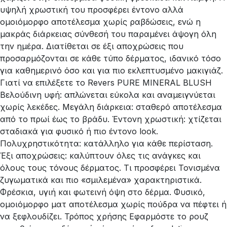
υψηλή χρωστική του προσφέρει έντονο αλλά
ομοιόμορφο αποτέλεσμα χωρίς ραβδώσεις, ενώ η
μακράς διάρκειας σύνθεσή του παραμένει άψογη όλη
την ημέρα. Διατίθεται σε έξι αποχρώσεις που
προσαρμόζονται σε κάθε τύπο δέρματος, ιδανικό τόσο
για καθημερινό όσο και για πιο εκλεπτυσμένο μακιγιάζ.
Γιατί να επιλέξετε το Revers PURE MINERAL BLUSH
Βελούδινη υφή: απλώνεται εύκολα και αναμειγνύεται
χωρίς λεκέδες. Μεγάλη διάρκεια: σταθερό αποτέλεσμα
από το πρωί έως το βράδυ. Έντονη χρωστική: χτίζεται
σταδιακά για φυσικό ή πιο έντονο look.
Πολυχρηστικότητα: κατάλληλο για κάθε περίσταση.
Έξι αποχρώσεις: καλύπτουν όλες τις ανάγκες και
όλους τους τόνους δέρματος. Τι προσφέρει Τονισμένα
ζυγωματικά και πιο «σμιλεμένα» χαρακτηριστικά.
Φρέσκια, υγιή και φωτεινή όψη στο δέρμα. Φυσικό,
ομοιόμορφο ματ αποτέλεσμα χωρίς πούδρα να πέφτει ή
να ξεφλουδίζει. Τρόπος χρήσης Εφαρμόστε το ρουζ