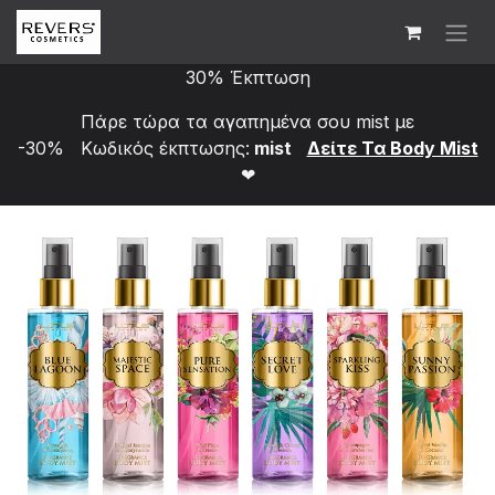
Skip to Content
30% Έκπτωση
Πάρε τώρα τα αγαπημένα σου mist με
-30% Κωδικός έκπτωσης:
mist
Δείτε Τα Bod​y Mist
❤