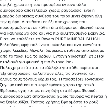
υψηλή χρωστική του προσφέρει έντονο αλλά
ομοιόμορφο αποτέλεσμα χωρίς ραβδώσεις, ενώ η
μακράς διάρκειας σύνθεσή του παραμένει άψογη όλη
την ημέρα. Διατίθεται σε έξι αποχρώσεις που
προσαρμόζονται σε κάθε τύπο δέρματος, ιδανικό τόσο
για καθημερινό όσο και για πιο εκλεπτυσμένο μακιγιάζ.
Γιατί να επιλέξετε το Revers PURE MINERAL BLUSH
Βελούδινη υφή: απλώνεται εύκολα και αναμειγνύεται
χωρίς λεκέδες. Μεγάλη διάρκεια: σταθερό αποτέλεσμα
από το πρωί έως το βράδυ. Έντονη χρωστική: χτίζεται
σταδιακά για φυσικό ή πιο έντονο look.
Πολυχρηστικότητα: κατάλληλο για κάθε περίσταση.
Έξι αποχρώσεις: καλύπτουν όλες τις ανάγκες και
όλους τους τόνους δέρματος. Τι προσφέρει Τονισμένα
ζυγωματικά και πιο «σμιλεμένα» χαρακτηριστικά.
Φρέσκια, υγιή και φωτεινή όψη στο δέρμα. Φυσικό,
ομοιόμορφο ματ αποτέλεσμα χωρίς πούδρα να πέφτει ή
να ξεφλουδίζει. Τρόπος χρήσης Εφαρμόστε το ρουζ