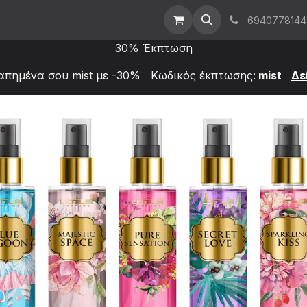
t Us
Επικοινωνήστε μαζί μας
Χονδρική
6940778144
30% Έκπτωση
απημένα σου mist με -30% Κωδικός έκπτωσης:
mist
Δε