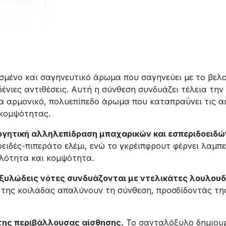
υσμένο και σαγηνευτικό άρωμα που σαγηνεύει με το βε
δένιες αντιθέσεις. Αυτή η σύνθεση συνδυάζει τέλεια τη
αρμονικό, πολυεπίπεδο άρωμα που καταπραΰνει τις αισ
 κομψότητας.
εργητική αλληλεπίδραση μπαχαρικών και εσπεριδοειδώ
ειδές-πιπεράτο ελέμι, ενώ το γκρέιπφρουτ φέρνει λαμπ
αλότητα και κομψότητα.
 ξυλώδεις νότες συνδυάζονται με ντελικάτες λουλουδ
 της κοιλάδας απαλύνουν τη σύνθεση, προσδίδοντάς τη
ι της περιβάλλουσας αίσθησης.
Το σανταλόξυλο δημιουρ