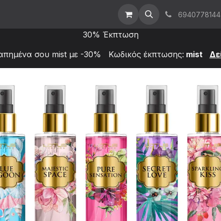
t Us
Επικοινωνήστε μαζί μας
Χονδρική
6940778144
30% Έκπτωση
απημένα σου mist με -30% Κωδικός έκπτωσης:
mist
Δε