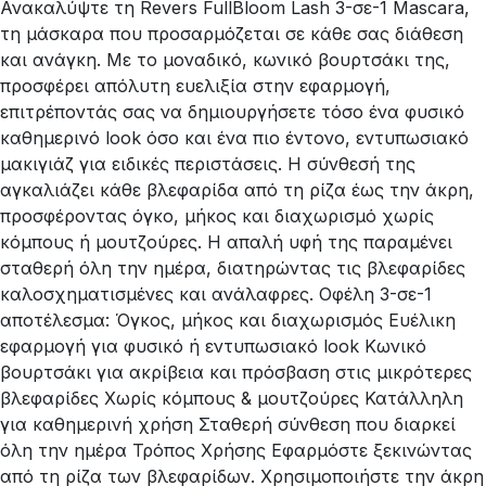
Ανακαλύψτε τη Revers FullBloom Lash 3-σε-1 Mascara,
τη μάσκαρα που προσαρμόζεται σε κάθε σας διάθεση
και ανάγκη. Με το μοναδικό, κωνικό βουρτσάκι της,
προσφέρει απόλυτη ευελιξία στην εφαρμογή,
επιτρέποντάς σας να δημιουργήσετε τόσο ένα φυσικό
καθημερινό look όσο και ένα πιο έντονο, εντυπωσιακό
μακιγιάζ για ειδικές περιστάσεις. Η σύνθεσή της
αγκαλιάζει κάθε βλεφαρίδα από τη ρίζα έως την άκρη,
προσφέροντας όγκο, μήκος και διαχωρισμό χωρίς
κόμπους ή μουτζούρες. Η απαλή υφή της παραμένει
σταθερή όλη την ημέρα, διατηρώντας τις βλεφαρίδες
καλοσχηματισμένες και ανάλαφρες. Οφέλη 3-σε-1
αποτέλεσμα: Όγκος, μήκος και διαχωρισμός Ευέλικη
εφαρμογή για φυσικό ή εντυπωσιακό look Κωνικό
βουρτσάκι για ακρίβεια και πρόσβαση στις μικρότερες
βλεφαρίδες Χωρίς κόμπους & μουτζούρες Κατάλληλη
για καθημερινή χρήση Σταθερή σύνθεση που διαρκεί
όλη την ημέρα Τρόπος Χρήσης Εφαρμόστε ξεκινώντας
από τη ρίζα των βλεφαρίδων. Χρησιμοποιήστε την άκρη