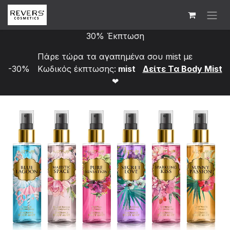
Skip to Content
30% Έκπτωση
Πάρε τώρα τα αγαπημένα σου mist με
-30% Κωδικός έκπτωσης:
mist
Δείτε Τα Bod​y Mist
❤