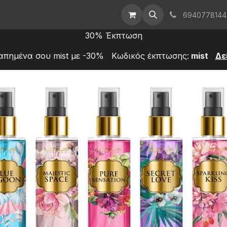
t Us
Επικοινωνήστε μαζί μας
Χονδρική
6940778144
30% Έκπτωση
απημένα σου mist με -30% Κωδικός έκπτωσης:
mist
Δε