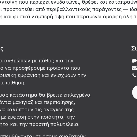
αντοΐνη που περιέχει ενυδατώνει, θρέφει και καταπραΰν
ι προστατεύει από περιβαλλοντικούς παράγοντες — ιδαν
νη και φυσικά λαμπερή όψη που παραμένει όμορφη όλη τ
άς
Σ
δα ανθρώπων με πάθος για την
χο να προσφέρουμε προϊόντα που
φυσική εμφάνιση και ενισχύουν την
πεποίθηση.
μας κατάστημα θα βρείτε επιλεγμένα
όντα μακιγιάζ και περιποίησης,
να καλύπτουν τις ανάγκες της
με έμφαση στην ποιότητα, την
τα και την προσιτή πολυτέλεια.
 απευθύνονται σε όσους αναζητούν