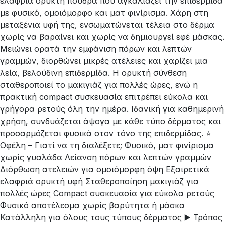
ελαφριά ορυκτή πούδρα που αγκαλιάζει την επιδερμίδα
με φυσικό, ομοιόμορφο και ματ φινίρισμα. Χάρη στη
μεταξένια υφή της, ενσωματώνεται τέλεια στο δέρμα
χωρίς να βαραίνει και χωρίς να δημιουργεί εφέ μάσκας.
Μειώνει ορατά την εμφάνιση πόρων και λεπτών
γραμμών, διορθώνει μικρές ατέλειες και χαρίζει μια
λεία, βελούδινη επιδερμίδα. Η ορυκτή σύνθεση
σταθεροποιεί το μακιγιάζ για πολλές ώρες, ενώ η
πρακτική compact συσκευασία επιτρέπει εύκολα και
γρήγορα ρετούς όλη την ημέρα. Ιδανική για καθημερινή
χρήση, συνδυάζεται άψογα με κάθε τύπο δέρματος και
προσαρμόζεται φυσικά στον τόνο της επιδερμίδας. ⭐
Οφέλη – Γιατί να τη διαλέξετε; Φυσικό, ματ φινίρισμα
χωρίς γυαλάδα Λείανση πόρων και λεπτών γραμμών
Διόρθωση ατελειών για ομοιόμορφη όψη Εξαιρετικά
ελαφριά ορυκτή υφή Σταθεροποίηση μακιγιάζ για
πολλές ώρες Compact συσκευασία για εύκολα ρετούς
Φυσικό αποτέλεσμα χωρίς βαρύτητα ή μάσκα
Κατάλληλη για όλους τους τύπους δέρματος ▶️ Τρόπος