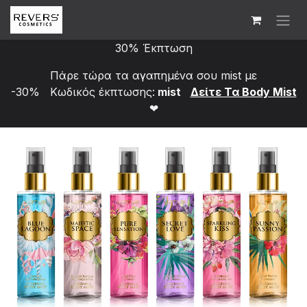
Skip to Content
30% Έκπτωση
Πάρε τώρα τα αγαπημένα σου mist με
-30% Κωδικός έκπτωσης:
mist
Δείτε Τα Bod​y Mist
❤