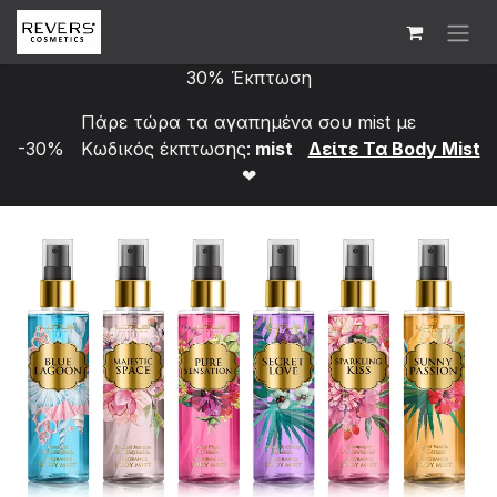
Skip to Content
30% Έκπτωση
Πάρε τώρα τα αγαπημένα σου mist με
-30% Κωδικός έκπτωσης:
mist
Δείτε Τα Bod​y Mist
❤