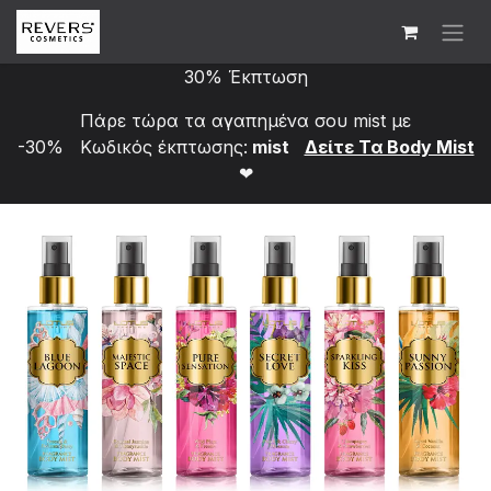
Skip to Content
30% Έκπτωση
Πάρε τώρα τα αγαπημένα σου mist με
-30% Κωδικός έκπτωσης:
mist
Δείτε Τα Bod​y Mist
❤