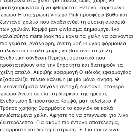
Παραμένει στα χείλη για πολλές ώρες χωρίς να
μουτζουρώνεται ή να φθείρεται. Έντονο, κορεσμένο
χρώμα Η απόχρωση Vintage Pink προσφέρει βαθύ και
ζωντανό χρώμα που αναδεικνύει τη φυσική ομορφιά
των χειλιών. Κομψό ματ φινίρισμα Δημιουργεί ένα
καλαίσθητο matte look που κάνει τα χείλη να φαίνονται
πιο γεμάτα. Ανάλαφρη, άνετη υφή Η υγρή φόρμουλα
απλώνεται εύκολα χωρίς να βαραίνει τα χείλη.
Ενυδατική σύνθεση Περιέχει συστατικά που
προστατεύουν από την ξηρότητα και διατηρούν τα
χείλη απαλά. Ακριβής εφαρμογή Ο ειδικός εφαρμογέας
εξασφαλίζει τέλεια κάλυψη με μία μόνο κίνηση. 💎
Πλεονεκτήματα Μεγάλη αντοχή Ζωντανό, σταθερό
χρώμα Άνεση σε όλη τη διάρκεια της ημέρας
Ενυδάτωση & προστασία Κομψό, ματ τελείωμα 🧴
Τρόπος χρήσης Εφαρμόστε το κραγιόν σε καλά
ενυδατωμένα χείλη. Αφήστε το να στεγνώσει για λίγα
δευτερόλεπτα. Για ακόμη πιο έντονο αποτέλεσμα,
εφαρμόστε και δεύτερη στρώση. 👩 Για ποιον είναι