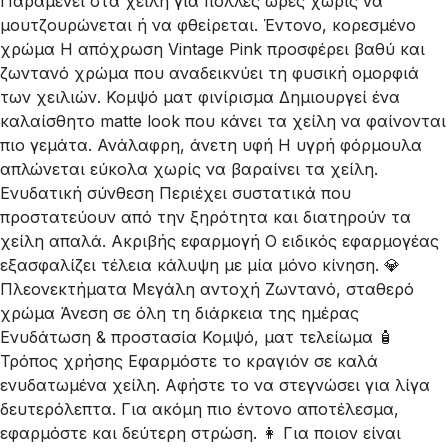
Παραμένει στα χείλη για πολλές ώρες χωρίς να
μουτζουρώνεται ή να φθείρεται. Έντονο, κορεσμένο
χρώμα Η απόχρωση Vintage Pink προσφέρει βαθύ και
ζωντανό χρώμα που αναδεικνύει τη φυσική ομορφιά
των χειλιών. Κομψό ματ φινίρισμα Δημιουργεί ένα
καλαίσθητο matte look που κάνει τα χείλη να φαίνονται
πιο γεμάτα. Ανάλαφρη, άνετη υφή Η υγρή φόρμουλα
απλώνεται εύκολα χωρίς να βαραίνει τα χείλη.
Ενυδατική σύνθεση Περιέχει συστατικά που
προστατεύουν από την ξηρότητα και διατηρούν τα
χείλη απαλά. Ακριβής εφαρμογή Ο ειδικός εφαρμογέας
εξασφαλίζει τέλεια κάλυψη με μία μόνο κίνηση. 💎
Πλεονεκτήματα Μεγάλη αντοχή Ζωντανό, σταθερό
χρώμα Άνεση σε όλη τη διάρκεια της ημέρας
Ενυδάτωση & προστασία Κομψό, ματ τελείωμα 🧴
Τρόπος χρήσης Εφαρμόστε το κραγιόν σε καλά
ενυδατωμένα χείλη. Αφήστε το να στεγνώσει για λίγα
δευτερόλεπτα. Για ακόμη πιο έντονο αποτέλεσμα,
εφαρμόστε και δεύτερη στρώση. 👩 Για ποιον είναι