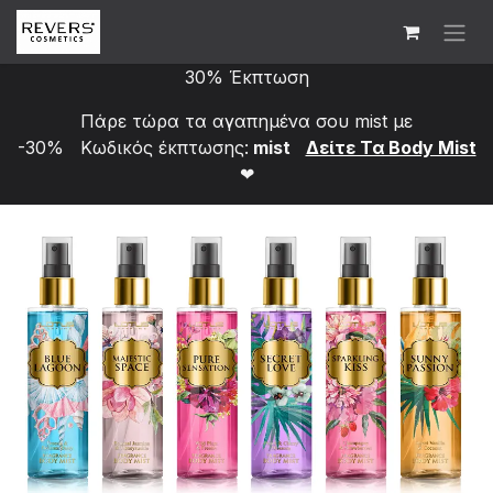
Skip to Content
30% Έκπτωση
Πάρε τώρα τα αγαπημένα σου mist με
-30% Κωδικός έκπτωσης:
mist
Δείτε Τα Bod​y Mist
❤