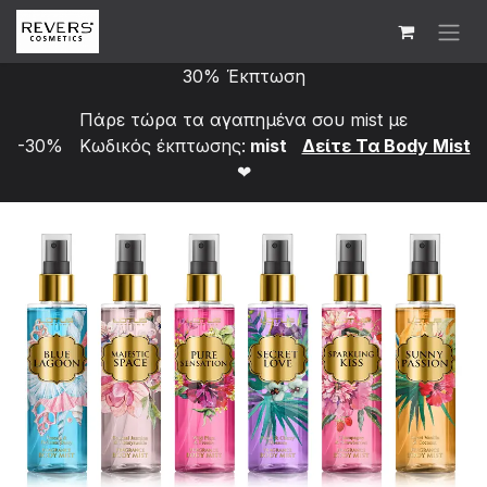
Skip to Content
30% Έκπτωση
Πάρε τώρα τα αγαπημένα σου mist με
-30% Κωδικός έκπτωσης:
mist
Δείτε Τα Bod​y Mist
❤