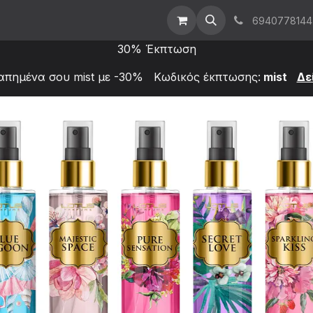
t Us
Επικοινωνήστε μαζί μας
Χονδρική
6940778144
30% Έκπτωση
απημένα σου mist με -30% Κωδικός έκπτωσης:
mist
Δε