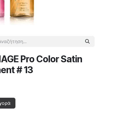
IMAGE Pro Color Satin
ent # 13
γορά