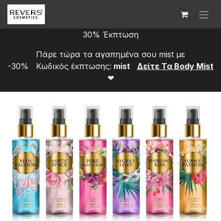
Skip to Content
30% Έκπτωση
Πάρε τώρα τα αγαπημένα σου mist με
-30% Κωδικός έκπτωσης:
mist
Δείτε Τα Bod​y Mist
❤