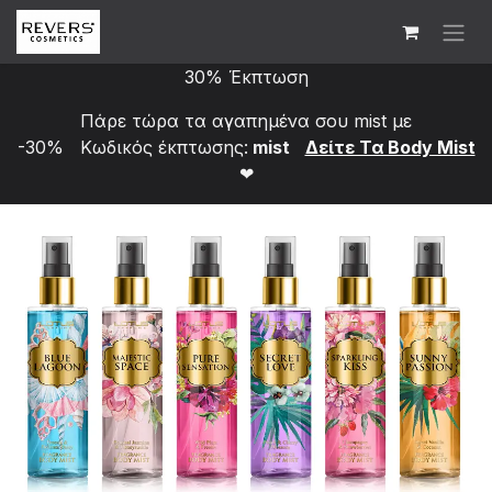
Skip to Content
30% Έκπτωση
Πάρε τώρα τα αγαπημένα σου mist με
-30% Κωδικός έκπτωσης:
mist
Δείτε Τα Bod​y Mist
❤