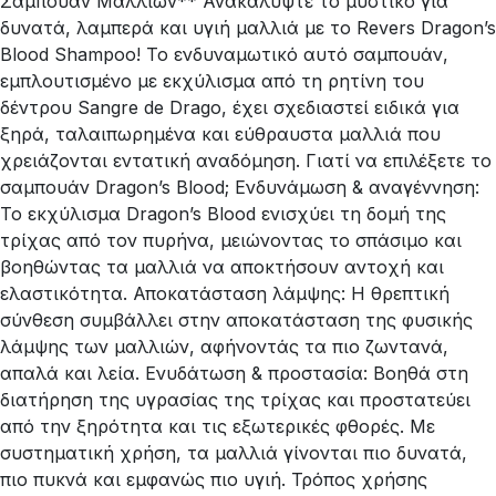
Σαμπουάν Μαλλιών** Ανακαλύψτε το μυστικό για
δυνατά, λαμπερά και υγιή μαλλιά με το Revers Dragon’s
Blood Shampoo! Το ενδυναμωτικό αυτό σαμπουάν,
εμπλουτισμένο με εκχύλισμα από τη ρητίνη του
δέντρου Sangre de Drago, έχει σχεδιαστεί ειδικά για
ξηρά, ταλαιπωρημένα και εύθραυστα μαλλιά που
χρειάζονται εντατική αναδόμηση. Γιατί να επιλέξετε το
σαμπουάν Dragon’s Blood; Ενδυνάμωση & αναγέννηση:
Το εκχύλισμα Dragon’s Blood ενισχύει τη δομή της
τρίχας από τον πυρήνα, μειώνοντας το σπάσιμο και
βοηθώντας τα μαλλιά να αποκτήσουν αντοχή και
ελαστικότητα. Αποκατάσταση λάμψης: Η θρεπτική
σύνθεση συμβάλλει στην αποκατάσταση της φυσικής
λάμψης των μαλλιών, αφήνοντάς τα πιο ζωντανά,
απαλά και λεία. Ενυδάτωση & προστασία: Βοηθά στη
διατήρηση της υγρασίας της τρίχας και προστατεύει
από την ξηρότητα και τις εξωτερικές φθορές. Με
συστηματική χρήση, τα μαλλιά γίνονται πιο δυνατά,
πιο πυκνά και εμφανώς πιο υγιή. Τρόπος χρήσης