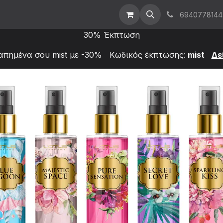
t Us
Επικοινωνήστε μαζί μας
Χονδρική
6940778144
30% Έκπτωση
απημένα σου mist με -30% Κωδικός έκπτωσης:
mist
Δε