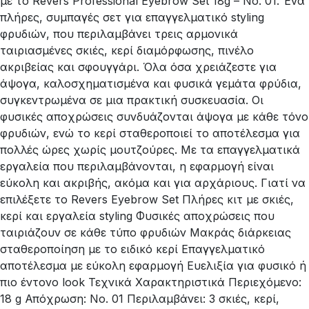
με το Revers Professional Eyebrow Set 18g – No. 01. Ένα
πλήρες, συμπαγές σετ για επαγγελματικό styling
φρυδιών, που περιλαμβάνει τρεις αρμονικά
ταιριασμένες σκιές, κερί διαμόρφωσης, πινέλο
ακριβείας και σφουγγάρι. Όλα όσα χρειάζεστε για
άψογα, καλοσχηματισμένα και φυσικά γεμάτα φρύδια,
συγκεντρωμένα σε μια πρακτική συσκευασία. Οι
φυσικές αποχρώσεις συνδυάζονται άψογα με κάθε τόνο
φρυδιών, ενώ το κερί σταθεροποιεί το αποτέλεσμα για
πολλές ώρες χωρίς μουτζούρες. Με τα επαγγελματικά
εργαλεία που περιλαμβάνονται, η εφαρμογή είναι
εύκολη και ακριβής, ακόμα και για αρχάριους. Γιατί να
επιλέξετε το Revers Eyebrow Set Πλήρες κιτ με σκιές,
κερί και εργαλεία styling Φυσικές αποχρώσεις που
ταιριάζουν σε κάθε τύπο φρυδιών Μακράς διάρκειας
σταθεροποίηση με το ειδικό κερί Επαγγελματικό
αποτέλεσμα με εύκολη εφαρμογή Ευελιξία για φυσικό ή
πιο έντονο look Τεχνικά Χαρακτηριστικά Περιεχόμενο:
18 g Απόχρωση: No. 01 Περιλαμβάνει: 3 σκιές, κερί,