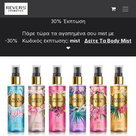
Skip to Content
30% Έκπτωση
Πάρε τώρα τα αγαπημένα σου mist με
-30% Κωδικός έκπτωσης:
mist
Δείτε Τα Bod​y Mist
❤