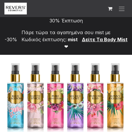
Skip to Content
30% Έκπτωση
Πάρε τώρα τα αγαπημένα σου mist με
-30% Κωδικός έκπτωσης:
mist
Δείτε Τα Bod​y Mist
❤