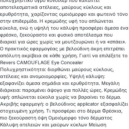
πολυχρηστικό υγρό κονσίλερ που καλύπτει
αποτελεσματικά ατέλειες, μαύρους κύκλους και
ερυθρότητα, χαρίζοντας ομοιόμορφο και φωτεινό τόνο
στην επιδερμίδα. Η κρεμώδης υφή του απλώνεται
εύκολα, ενώ η υψηλή του κάλυψη προσφέρει άμεσα ένα
φρέσκο, ξεκούραστο και φυσικό αποτέλεσμα που
διαρκεί για ώρες χωρίς να μουτζουρώνει ή να «σπάει».
Ο πρακτικός εφαρμογέας με βελούδινη άκρη επιτρέπει
απόλυτη ακρίβεια σε κάθε χρήση. Γιατί να επιλέξετε το
Revers CAMOUFLAGE Eye Concealer
Πολυχρηστικότητα: διορθώνει μαύρους κύκλους,
ατέλειες και ανομοιομορφίες. Υψηλή κάλυψη:
εξαφανίζει άμεσα σημάδια και ερυθρότητα. Μεγάλη
διάρκεια: παραμένει άψογο για πολλές ώρες. Κρεμώδης
υφή: απλώνεται εύκολα χωρίς να βαραίνει το δέρμα.
Ακριβής εφαρμογή: ο βελούδινος applicator εξασφαλίζει
στοχευμένη χρήση. Τι προσφέρει στο δέρμα Φρέσκια,
πιο ξεκούραστη όψη Ομοιόμορφο τόνο δέρματος
Κάλυψη ατελειών και μαύρων κύκλων Μείωση