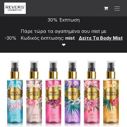
Skip to Content
30% Έκπτωση
Πάρε τώρα τα αγαπημένα σου mist με
-30% Κωδικός έκπτωσης:
mist
Δείτε Τα Bod​y Mist
❤