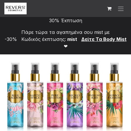
Skip to Content
30% Έκπτωση
Πάρε τώρα τα αγαπημένα σου mist με
-30% Κωδικός έκπτωσης:
mist
Δείτε Τα Bod​y Mist
❤