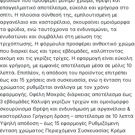
φρυδιών που προσφέρει μόνιμο χρώμα, θρέψη και
επαγγελματικό αποτέλεσμα, εύκολα και γρήγορα στο
σπίτι. Η πλούσια σύνθεσή της, εμπλουτισμένη με
αργανέλαιο και καστορέλαιο, σκουραίνει ομοιόμορφα
τα φρύδια, ενώ ταυτόχρονα τα ενδυναμώνει, τα
ενυδατώνει και συμβάλλει στη μείωση της
τριχόπτωσης. Η φόρμουλα προσφέρει ανθεκτικό χρώμα
που διαρκεί έως και τρεις εβδομάδες, καλύπτοντας
ακόμη και τις γκρίζες τρίχες. Η εφαρμογή είναι εύκολη
και γρήγορη, με εμφανές αποτέλεσμα μέσα σε μόλις 10
λεπτά. Επιπλέον, η απόδοση του προϊόντος επιτρέπει
έως και 15 χρήσεις ανά συσκευασία, ενώ η ένταση του
χρώματος ρυθμίζεται ανάλογα με τον χρόνο
εφαρμογής. Οφέλη Μακράς διάρκειας αποτέλεσμα έως
3 εβδομάδες Κάλυψη γκρίζων τριχών και ομοιόμορφο
σκουρύνισμα Θρέψη και ενδυνάμωση με αργανέλαιο &
καστορέλαιο Γρήγορη δράση – αποτέλεσμα σε 10 λεπτά
Υψηλή απόδοση – έως 15 εφαρμογές Ρυθμιζόμενη
ένταση χρώματος Περιεχόμενα Συσκευασίας Κρέμα