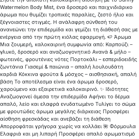
Watermelon Body Mist, ένα δροσερό και παιχνιδιάρικο
άρωμα που θυμίζει τροπικές παραλίες, ζεστό ήλιο και
ξέγνοιαστες στιγμές. Η ανάλαφρη σύνθεσή του
ανανεώνει την επιδερμίδα και γεμίζει τη διάθεσή σας με
ενέργεια από την πρώτη κιόλας εφαρμογή. 🍉 Άρωμα
Μια ζουμερή, καλοκαιρινή συμφωνία από: Καρπούζι –
γλυκό, δροσερό και αναζωογονητικό Ανανά & μήλο –
φωτεινές, φρουτένιες νότες Πορτοκάλι – εσπεριδοειδής
ζωντάνια Γιασεμί & παιώνια – απαλή λουλουδάτη
καρδιά Κόκκινα φρούτα & μόσχος – αισθησιακή, απαλή
βάση Το αποτέλεσμα είναι ένα άρωμα δροσερό,
χαρούμενο και εξαιρετικά καλοκαιρινό. ✨ Ιδιότητες
Αναζωογονεί άμεσα την επιδερμίδα Αφήνει το δέρμα
απαλό, λείο και ελαφρά ενυδατωμένο Τυλίγει το σώμα
με φρουτώδες άρωμα μεγάλης διάρκειας Προσφέρει
αίσθηση φρεσκάδας και ανεβάζει τη διάθεση
Απορροφάται γρήγορα χωρίς να κολλάει 🌺 Φόρμουλα
Ελαφριά και μη λιπαρή Προσφέρει απαλό αρωματισμό