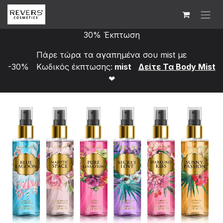
Skip to Content
30% Έκπτωση
Πάρε τώρα τα αγαπημένα σου mist με
-30% Κωδικός έκπτωσης:
mist
Δείτε Τα Bod​y Mist
❤