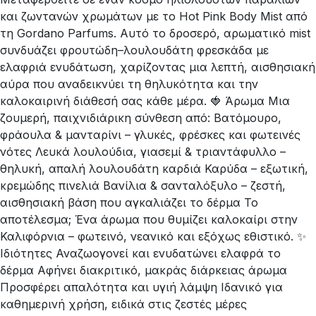
και ζωντανών χρωμάτων με το Hot Pink Body Mist από
τη Gordano Parfums. Αυτό το δροσερό, αρωματικό mist
συνδυάζει φρουτώδη–λουλουδάτη φρεσκάδα με
ελαφριά ενυδάτωση, χαρίζοντας μια λεπτή, αισθησιακή
αύρα που αναδεικνύει τη θηλυκότητα και την
καλοκαιρινή διάθεσή σας κάθε μέρα. 🍓 Άρωμα Μια
ζουμερή, παιχνιδιάρικη σύνθεση από: Βατόμουρο,
φράουλα & μανταρίνι – γλυκές, φρέσκες και φωτεινές
νότες Λευκά λουλούδια, γιασεμί & τριαντάφυλλο –
θηλυκή, απαλή λουλουδάτη καρδιά Καρύδα – εξωτική,
κρεμώδης πινελιά Βανίλια & σανταλόξυλο – ζεστή,
αισθησιακή βάση που αγκαλιάζει το δέρμα Το
αποτέλεσμα; Ένα άρωμα που θυμίζει καλοκαίρι στην
Καλιφόρνια – φωτεινό, νεανικό και εξόχως εθιστικό. ✨
Ιδιότητες Αναζωογονεί και ενυδατώνει ελαφρά το
δέρμα Αφήνει διακριτικό, μακράς διάρκειας άρωμα
Προσφέρει απαλότητα και υγιή λάμψη Ιδανικό για
καθημερινή χρήση, ειδικά στις ζεστές μέρες