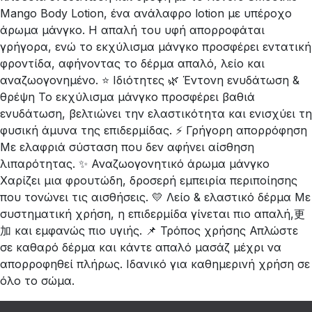
Mango Body Lotion, ένα ανάλαφρο lotion με υπέροχο
άρωμα μάνγκο. Η απαλή του υφή απορροφάται
γρήγορα, ενώ το εκχύλισμα μάνγκο προσφέρει εντατική
φροντίδα, αφήνοντας το δέρμα απαλό, λείο και
αναζωογονημένο. ⭐ Ιδιότητες 🌿 Έντονη ενυδάτωση &
θρέψη Το εκχύλισμα μάνγκο προσφέρει βαθιά
ενυδάτωση, βελτιώνει την ελαστικότητα και ενισχύει τη
φυσική άμυνα της επιδερμίδας. ⚡ Γρήγορη απορρόφηση
Με ελαφριά σύσταση που δεν αφήνει αίσθηση
λιπαρότητας. ✨ Αναζωογονητικό άρωμα μάνγκο
Χαρίζει μια φρουτώδη, δροσερή εμπειρία περιποίησης
που τονώνει τις αισθήσεις. 💛 Λείο & ελαστικό δέρμα Με
συστηματική χρήση, η επιδερμίδα γίνεται πιο απαλή,更
加 και εμφανώς πιο υγιής. 📌 Τρόπος χρήσης Απλώστε
σε καθαρό δέρμα και κάντε απαλό μασάζ μέχρι να
απορροφηθεί πλήρως. Ιδανικό για καθημερινή χρήση σε
όλο το σώμα.