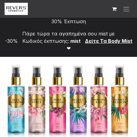
Skip to Content
30% Έκπτωση
Πάρε τώρα τα αγαπημένα σου mist με
-30% Κωδικός έκπτωσης:
mist
Δείτε Τα Bod​y Mist
❤