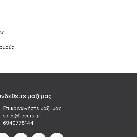
ες.
σμούς.
υνδεθείτε μαζί μας
Επικοινωνήστε μαζί μας
sales@revers.gr
6940778144