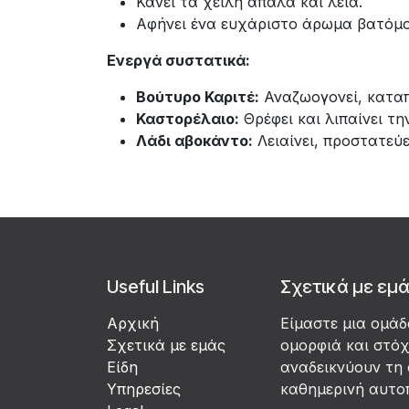
Κάνει τα χείλη απαλά και λεία.
Αφήνει ένα ευχάριστο άρωμα βατόμο
Ενεργά συστατικά:
Βούτυρο Καριτέ:
Αναζωογονεί, καταπρ
Καστορέλαιο:
Θρέφει και λιπαίνει τη
Λάδι αβοκάντο:
Λειαίνει, προστατεύ
Useful Links
Σχετικά με εμ
Αρχική
Είμαστε μια ομά
Σχετικά με εμάς
ομορφιά και στό
Είδη
αναδεικνύουν τη 
Υπηρεσίες
καθημερινή αυτο