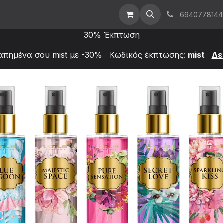
t Us
Επικοινωνήστε μαζί μας
Χονδρική
6940778144
30% Έκπτωση
απημένα σου mist με -30% Κωδικός έκπτωσης:
mist
Δε