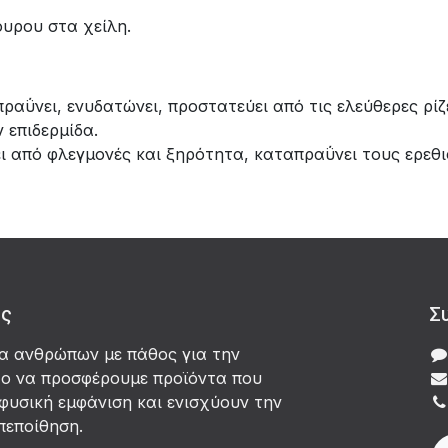
υρου στα χείλη.
αΰνει, ενυδατώνει, προστατεύει από τις ελεύθερες ρίζ
ν επιδερμίδα.
ει από φλεγμονές και ξηρότητα, καταπραΰνει τους ερεθι
άς
Σ
δα ανθρώπων με πάθος για την
χο να προσφέρουμε προϊόντα που
φυσική εμφάνιση και ενισχύουν την
πεποίθηση.