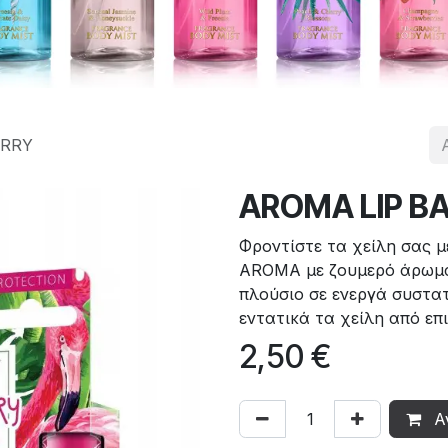
ERRY
AROMA LIP B
Φροντίστε τα χείλη σας 
AROMA με ζουμερό άρωμα
πλούσιο σε ενεργά συστατ
εντατικά τα χείλη από επ
2,50
€
Α