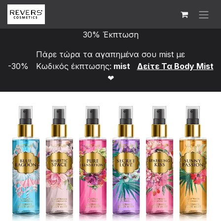
Skip to Content
30% Έκπτωση
Πάρε τώρα τα αγαπημένα σου mist με
-30% Κωδικός έκπτωσης:
mist
Δείτε Τα Bod​y Mist
❤