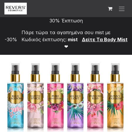
Skip to Content
30% Έκπτωση
Πάρε τώρα τα αγαπημένα σου mist με
-30% Κωδικός έκπτωσης:
mist
Δείτε Τα Bod​y Mist
❤