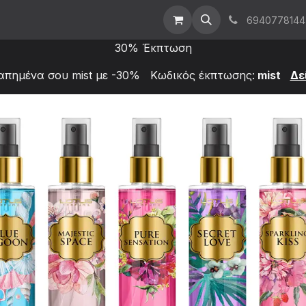
t Us
Επικοινωνήστε μαζί μας
Χονδρική
6940778144
30% Έκπτωση
απημένα σου mist με -30% Κωδικός έκπτωσης:
mist
Δε