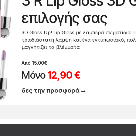
3 R Lip Gloss 3D 
επιλογής σας
3D Gloss Up! Lip Gloss με λαμπερά σωματίδια Το
τρισδιάστατη λάμψη και ένα εντυπωσιακό, πο
μαγνητίζει τα βλέμματα
Από 15,00€
Μόνο
12,90 €
δες την προσ​φορά