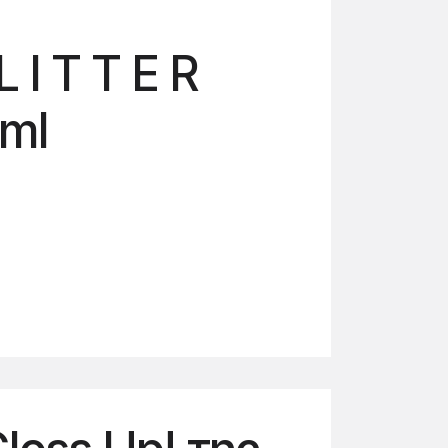
 I T T E R
ml