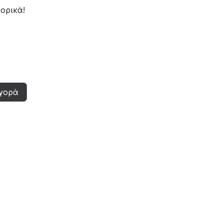
ορικά!
γορά