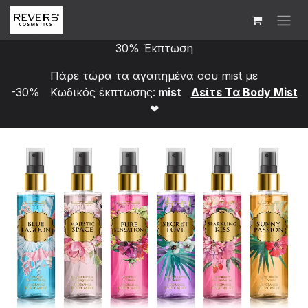
Skip to Content
30% Έκπτωση
Πάρε τώρα τα αγαπημένα σου mist με
-30% Κωδικός έκπτωσης:
mist
Δείτε Τα Bod​y Mist
❤